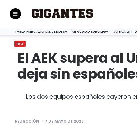
El AEK supera al Unicaja Málaga y deja sin 
BCL
|
TABLA MERCADO LIGA ENDESA
MERCADO EUROLIGA
NOTICIAS
Ú
BCL
El AEK supera al 
deja sin españoles
Los dos equipos españoles cayeron en
POSTED
REDACCIÓN
7 DE MAYO DE 2026
4:50
BY
VÍDEO