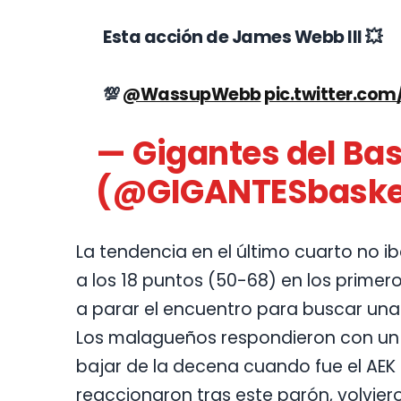
Esta acción de James Webb III 💥
💯
@WassupWebb
pic.twitter.c
— Gigantes del Ba
(@GIGANTESbaske
La tendencia en el último cuarto no ib
a los 18 puntos (50-68) en los primer
a parar el encuentro para buscar un
Los malagueños respondieron con un 
bajar de la decena cuando fue el AEK 
reaccionaron tras este parón, volviero