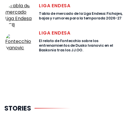
LIGA ENDESA
Tabla de mercado de la Liga Endesa: Fichajes,
bajas y rumores para la temporada 2026-27
LIGA ENDESA
El relato de Fontecchio sobre los
entrenamientos de Dusko Ivanovic en el
Baskonia tras los JJ.OO.
El gran
Cuánto
Tabla
STORIES
proyecto de
cobrarán
Mercado L
Obradovic en
Mara y De
Endesa
el
Larrea en la