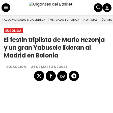
TABLA MERCADO LIGA ENDESA
MERCADO EUROLIGA
NOTICIAS
ÚLTIMO
|
El festín triplista de Mario Hezonja y un gran Yabusele lideran al Madrid en Bolonia
EUROLIGA
EUROLIGA
El festín triplista de Mario Hezonja
y un gran Yabusele lideran al
Madrid en Bolonia
POSTED
REDACCIÓN
24 DE MARZO DE 2023
BY