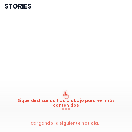
El gran
Cuánto
Tabla
STORIES
proyecto de
cobrarán
Mercado L
Obradovic en
Mara y De
Endesa
el
Larrea en la
Panathinaikos
NBA
Sigue deslizando hacia abajo para ver más
contenidos
Cargando la siguiente noticia...