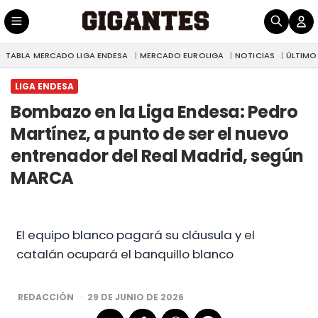
TABLA MERCADO LIGA ENDESA
MERCADO EUROLIGA
NOTICIAS
ÚLTIMO
|
Bombazo en la Liga Endesa: Pedro Martínez, a punto de ser el nuevo entrenador del Real Madrid, según MARCA
LIGA ENDESA
LIGA ENDESA
Bombazo en la Liga Endesa: Pedro
Martínez, a punto de ser el nuevo
entrenador del Real Madrid, según
MARCA
El equipo blanco pagará su cláusula y el
catalán ocupará el banquillo blanco
POSTED
REDACCIÓN
29 DE JUNIO DE 2026
BY