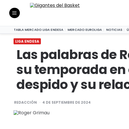
Las palabras de Roger Grimau sobr
LIGA ENDESA
|
TABLA MERCADO LIGA ENDESA
MERCADO EUROLIGA
NOTICIAS
Ú
LIGA ENDESA
Las palabras de 
su temporada en e
despido y su rela
POSTED
REDACCIÓN
4 DE SEPTIEMBRE DE 2024
BY