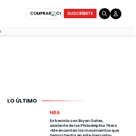
COMPRAR
SUSCRÍBETE
lly
S
LO ÚLTIMO
NBA
Entrevista con Bryan Gates,
asistente de los Philadelphia 76ers:
«Me encantan los movimientos que
hemos hecho en este mercado»