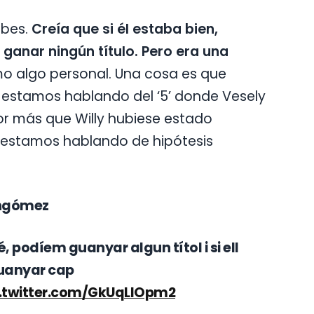
ubes.
Creía que si él estaba bien,
ganar ningún título. Pero era una
o algo personal. Una cosa es que
 estamos hablando del ‘5’ donde Vesely
or más que Willy hubiese estado
Y estamos hablando de hipótesis
nangómez
é, podíem guanyar algun títol i si ell
guanyar cap
c.twitter.com/GkUqLIOpm2