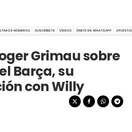
e su temporada en el Barça, su despido y su relación con Wi
LTIMOS NÚMEROS
SUSCRÍBETE
VÍDEOS
ÚNETE EN WHATSAPP
APUESTA
Roger Grimau sobre
l Barça, su
ción con Willy