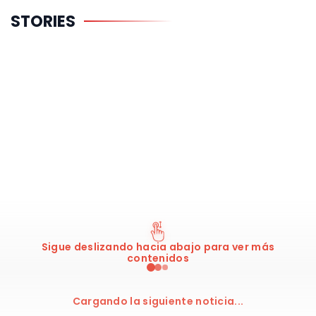
El gran
Cuánto
Tabla
STORIES
proyecto de
cobrarán
Mercado L
Obradovic en
Mara y De
Endesa
el
Larrea en la
Panathinaikos
NBA
Sigue deslizando hacia abajo para ver más
contenidos
Cargando la siguiente noticia...