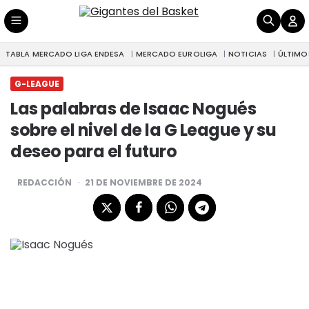
TABLA MERCADO LIGA ENDESA
MERCADO EUROLIGA
NOTICIAS
ÚLTIMO
|
Las palabras de Isaac Nogués sobre el nivel de la G League y su deseo para el futuro
G-LEAGUE
G-LEAGUE
Las palabras de Isaac Nogués
sobre el nivel de la G League y su
deseo para el futuro
POSTED
REDACCIÓN
21 DE NOVIEMBRE DE 2024
BY