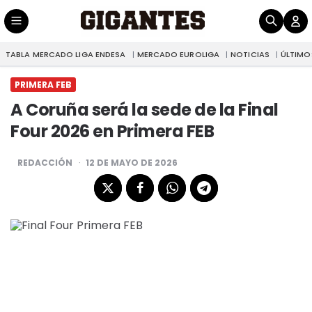
TABLA MERCADO LIGA ENDESA
MERCADO EUROLIGA
NOTICIAS
ÚLTIMO
|
A Coruña será la sede de la Final Four 2026 en Primera FEB
PRIMERA FEB
PRIMERA FEB
A Coruña será la sede de la Final
Four 2026 en Primera FEB
POSTED
REDACCIÓN
12 DE MAYO DE 2026
BY