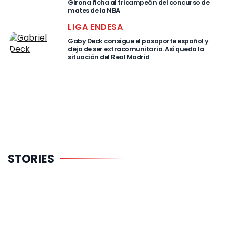
Girona ficha al tricampeón del concurso de
mates de la NBA
LIGA ENDESA
Gaby Deck consigue el pasaporte español y
deja de ser extracomunitario. Así queda la
situación del Real Madrid
El gran
Cuánto
Tabla
STORIES
proyecto de
cobrarán
Mercado L
Obradovic en
Mara y De
Endesa
el
Larrea en la
Panathinaikos
NBA