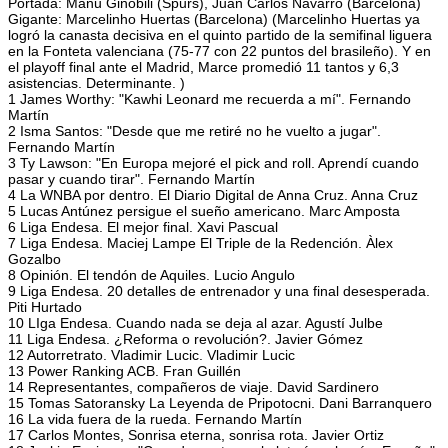
Portada: Manu Ginóbili (Spurs), Juan Carlos Navarro (Barcelona)
Gigante: Marcelinho Huertas (Barcelona) (Marcelinho Huertas ya
logró la canasta decisiva en el quinto partido de la semifinal liguera
en la Fonteta valenciana (75-77 con 22 puntos del brasileño). Y en
el playoff final ante el Madrid, Marce promedió 11 tantos y 6,3
asistencias. Determinante. )
1 James Worthy: "Kawhi Leonard me recuerda a mí". Fernando
Martín
2 Isma Santos: "Desde que me retiré no he vuelto a jugar".
Fernando Martín
3 Ty Lawson: "En Europa mejoré el pick and roll. Aprendí cuando
pasar y cuando tirar". Fernando Martín
4 La WNBA por dentro. El Diario Digital de Anna Cruz. Anna Cruz
5 Lucas Antúnez persigue el sueño americano. Marc Amposta
6 Liga Endesa. El mejor final. Xavi Pascual
7 Liga Endesa. Maciej Lampe El Triple de la Redención. Àlex
Gozalbo
8 Opinión. El tendón de Aquiles. Lucio Angulo
9 Liga Endesa. 20 detalles de entrenador y una final desesperada.
Piti Hurtado
10 LIga Endesa. Cuando nada se deja al azar. Agustí Julbe
11 Liga Endesa. ¿Reforma o revolución?. Javier Gómez
12 Autorretrato. Vladimir Lucic. Vladimir Lucic
13 Power Ranking ACB. Fran Guillén
14 Representantes, compañeros de viaje. David Sardinero
15 Tomas Satoransky La Leyenda de Pripotocni. Dani Barranquero
16 La vida fuera de la rueda. Fernando Martín
17 Carlos Montes, Sonrisa eterna, sonrisa rota. Javier Ortiz