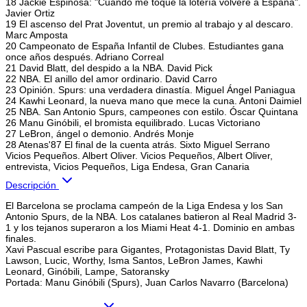
18 Jackie Espinosa: "Cuando me toque la lotería volveré a España".
Javier Ortiz
19 El ascenso del Prat Joventut, un premio al trabajo y al descaro.
Marc Amposta
20 Campeonato de España Infantil de Clubes. Estudiantes gana
once años después. Adriano Correal
21 David Blatt, del despido a la NBA. David Pick
22 NBA. El anillo del amor ordinario. David Carro
23 Opinión. Spurs: una verdadera dinastía. Miguel Ángel Paniagua
24 Kawhi Leonard, la nueva mano que mece la cuna. Antoni Daimiel
25 NBA. San Antonio Spurs, campeones con estilo. Óscar Quintana
26 Manu Ginóbili, el bromista equilibrado. Lucas Victoriano
27 LeBron, ángel o demonio. Andrés Monje
28 Atenas'87 El final de la cuenta atrás. Sixto Miguel Serrano
Vicios Pequeños. Albert Oliver. Vicios Pequeños, Albert Oliver,
entrevista, Vicios Pequeños, Liga Endesa, Gran Canaria
Descripción
El Barcelona se proclama campeón de la Liga Endesa y los San
Antonio Spurs, de la NBA. Los catalanes batieron al Real Madrid 3-
1 y los tejanos superaron a los Miami Heat 4-1. Dominio en ambas
finales.
Xavi Pascual escribe para Gigantes, Protagonistas David Blatt, Ty
Lawson, Lucic, Worthy, Isma Santos, LeBron James, Kawhi
Leonard, Ginóbili, Lampe, Satoransky
Portada: Manu Ginóbili (Spurs), Juan Carlos Navarro (Barcelona)