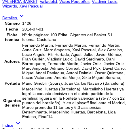
VALENCIA BASKET
,
Valladolid
,
Vicios Pequeños
,
Vladimir Lucic
,
Wizards
,
Xavi Pascual
Detalles
Número
1426
Fecha
2014-07-01
Ficha
Nº de páginas: 100 Edita: Gigantes del Basket S.L
tecnica
Idioma: Castellano
Fernando Martín, Fernando Martín, Fernando Martín,
Anna Cruz, Marc Amposta, Xavi Pascual, Àlex Gozalbo,
Lucio Angulo, Piti Hurtado, Agustí Julbe, Javier Gómez,
Fran Guillén, Vladimir Lucic, David Sardinero, Dani
Autores
Barranquero, Fernando Martín, Javier Ortiz, Javier Ortiz,
Marc Amposta, Adriano Correal, David Pick, David Carro,
Miguel Ángel Paniagua, Antoni Daimiel, Óscar Quintana,
Lucas Victoriano, Andrés Monje, Sixto Miguel Serrano,
Portada
Manu Ginóbili (Spurs), Juan Carlos Navarro (Barcelona)
Marcelinho Huertas (Barcelona). Marcelinho Huertas ya
logró la canasta decisiva en el quinto partido de la
semifinal liguera en la Fonteta valenciana (75-77 con 22
Gigantes
puntos del brasileño). Y en el playoff final ante el Madrid,
del mes
Marce promedió 11 tantos y 6,3 asistencias.
Determinante. Marcelinho Huertas, Barcelona, Liga
Endesa, Final'14
Indice