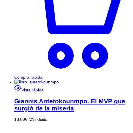
Compra rápida
Vista rápida
Giannis Antetokounmpo. El MVP que
surgió de la miseria
18,00
€
IVA incluido