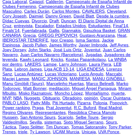
Caja Laboral
,
Cajasol
,
Calderón
,
Campeonato de España Infantil de
Clubes Femenino
,
Campeonato de España Infantil de Clubes
Masculino
,
Carles Durán
,
Carlos Montes
,
CAVALIERS
,
Cleveland
,
Cory Joseph
,
Daimiel
,
Danny Green
,
David Blatt
,
Desde la cumbre
,
Dídac Cuevas
,
Divorcio
,
Draft
,
Duncan
,
El Diario Digital de Anna
Cruz
,
entrevista
,
Escalador
,
Estados Unidos
,
Estudiantes
,
Final'14
,
Finals'14
,
Fuenlabrada
,
Gallis
,
Giannakis
,
Gipuzkoa Basket
,
GRAN
CANARIA
,
Grecia
,
GREGG POPOVICH
,
Gustavo Aranzana
,
Heat
,
IBEROSTAR TENERIFE
,
Igor Crespo
,
Isma Santos
,
Jackie
Espinosa
,
Jacob Pullen
,
James Worthy
,
Javier Imbroda
,
Jeff Ayres
,
Joey Dorsey
,
John Starks
,
José Luis Ortiz
,
Joventut
,
Juan Carlos
Navarro
,
Juan Carlos Navarro (Barcelona)
,
Jugadas
,
Jugadores de
leyenda
,
Kawhi Leonard
,
Knicks
,
Kostas Papanikolaou
,
La WNBA
por dentro
,
LAKERS
,
Lampe
,
Larry Johnson
,
Laura Piera
,
LEB
Plata
,
Lebron James
,
Liga ACB 13-14
,
LIGA ENDESA
,
Lorenzo
Sanz
,
Lucas Antúnez
,
Lucas Victoriano
,
Lucio Angulo
,
Maccabi
,
Maciej Lampe
,
MAGIC JOHNSON
,
MANRESA
,
MANU GINÓBILI
,
Manu Ginóbili (Spurs)
,
Marcelinho Huertas
,
Marco Belinelli
,
Marko
Todorovic
,
Matt Bonner
,
meditación
,
Miguel Ángel Paniagua
,
Miriam
Mbulito
,
Misko Raznatovic
,
Moncho López
,
Montañismo
,
muerte
,
MVP
,
NBA
,
Nuggets
,
Obituario
,
Obradoiro
,
opinión
,
Óscar Quintana
,
PABLO LASO
,
Patty Mills
,
Piti Hurtado
,
Pizarra
,
Polonia
,
Popovich
,
Power ranking
,
Praga
,
Prat Joventut
,
R.C. Buford
,
Real Madrid
,
Regino Olivares
,
Representantes
,
República Checa Manolo
Hussein
,
San Antonio Spurs
,
Scariolo
,
Selbe Toure
,
Sergio
Valdeolmillos
,
Sevilla
,
sistemas
,
Sixto Miguel Serrano
,
Spurs
,
Táctica
,
Tiago Splitter
,
Tim Duncan
,
Tomas Satoransky
,
Tony Parker
,
Trenes
,
triple
,
Ty Lawson
,
UCAM Murcia
,
Unicaja
,
UVA Ponce
,