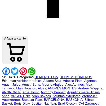
Añadir al carrito
Facebook
Twitter
Pinterest
WhatsApp
Sku:
1426
Categorías:
HEMEROTECA
,
ÚLTIMOS NÚMEROS
Etiquetas:
Accidente tráfico
,
Adams Sola
,
Adecco Plata
,
Agentes
,
Agustí Julbe
,
Agustí Sans
,
Alberto Abalde
,
Àlex Abrines
,
Álex
Tamayo
,
Allan Houston
,
Alpes
,
ANDRÉS MONTES
,
Andrew Wiggins
,
ANNA CRUZ
,
Ante Tomic
,
Anthony Bennett
,
Aquellos maravillosos
años
,
ARGENTINA
,
Aron Baynes
,
Asuntos exteriores
,
Atenas'87
,
Autorretrato
,
Babacar Fam
,
BARCELONA
,
BASKONIA
,
Bilbao
Basket
,
Boris Diaw
,
Bostjan Nachbar
,
Brad Oleson
,
CAI Zaragoza
,