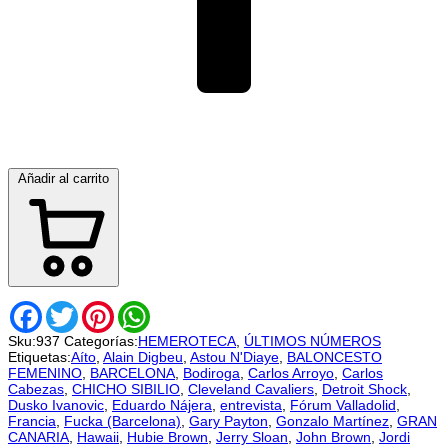
Añadir al carrito
Facebook
Twitter
Pinterest
WhatsApp
Sku:
937
Categorías:
HEMEROTECA
,
ÚLTIMOS NÚMEROS
Etiquetas:
Aíto
,
Alain Digbeu
,
Astou N'Diaye
,
BALONCESTO
FEMENINO
,
BARCELONA
,
Bodiroga
,
Carlos Arroyo
,
Carlos
Cabezas
,
CHICHO SIBILIO
,
Cleveland Cavaliers
,
Detroit Shock
,
Dusko Ivanovic
,
Eduardo Nájera
,
entrevista
,
Fórum Valladolid
,
Francia
,
Fucka (Barcelona)
,
Gary Payton
,
Gonzalo Martínez
,
GRAN
CANARIA
,
Hawaii
,
Hubie Brown
,
Jerry Sloan
,
John Brown
,
Jordi