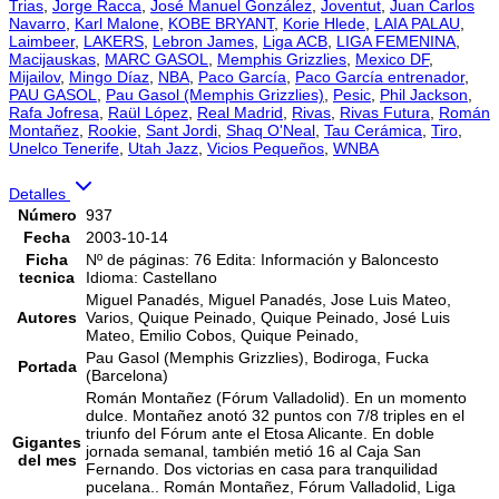
Trias
,
Jorge Racca
,
José Manuel González
,
Joventut
,
Juan Carlos
Navarro
,
Karl Malone
,
KOBE BRYANT
,
Korie Hlede
,
LAIA PALAU
,
Laimbeer
,
LAKERS
,
Lebron James
,
Liga ACB
,
LIGA FEMENINA
,
Macijauskas
,
MARC GASOL
,
Memphis Grizzlies
,
Mexico DF
,
Mijailov
,
Mingo Díaz
,
NBA
,
Paco García
,
Paco García entrenador
,
PAU GASOL
,
Pau Gasol (Memphis Grizzlies)
,
Pesic
,
Phil Jackson
,
Rafa Jofresa
,
Raül López
,
Real Madrid
,
Rivas
,
Rivas Futura
,
Román
Montañez
,
Rookie
,
Sant Jordi
,
Shaq O'Neal
,
Tau Cerámica
,
Tiro
,
Unelco Tenerife
,
Utah Jazz
,
Vicios Pequeños
,
WNBA
Detalles
Número
937
Fecha
2003-10-14
Ficha
Nº de páginas: 76 Edita: Información y Baloncesto
tecnica
Idioma: Castellano
Miguel Panadés, Miguel Panadés, Jose Luis Mateo,
Autores
Varios, Quique Peinado, Quique Peinado, José Luis
Mateo, Emilio Cobos, Quique Peinado,
Pau Gasol (Memphis Grizzlies), Bodiroga, Fucka
Portada
(Barcelona)
Román Montañez (Fórum Valladolid). En un momento
dulce. Montañez anotó 32 puntos con 7/8 triples en el
triunfo del Fórum ante el Etosa Alicante. En doble
Gigantes
jornada semanal, también metió 16 al Caja San
del mes
Fernando. Dos victorias en casa para tranquilidad
pucelana.. Román Montañez, Fórum Valladolid, Liga