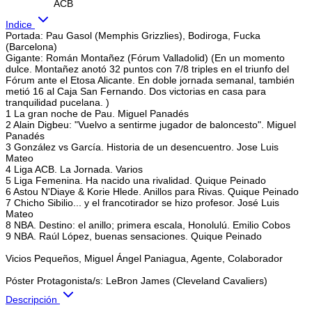
ACB
Indice
Portada: Pau Gasol (Memphis Grizzlies), Bodiroga, Fucka
(Barcelona)
Gigante: Román Montañez (Fórum Valladolid) (En un momento
dulce. Montañez anotó 32 puntos con 7/8 triples en el triunfo del
Fórum ante el Etosa Alicante. En doble jornada semanal, también
metió 16 al Caja San Fernando. Dos victorias en casa para
tranquilidad pucelana. )
1 La gran noche de Pau. Miguel Panadés
2 Alain Digbeu: "Vuelvo a sentirme jugador de baloncesto". Miguel
Panadés
3 González vs García. Historia de un desencuentro. Jose Luis
Mateo
4 Liga ACB. La Jornada. Varios
5 Liga Femenina. Ha nacido una rivalidad. Quique Peinado
6 Astou N'Diaye & Korie Hlede. Anillos para Rivas. Quique Peinado
7 Chicho Sibilio... y el francotirador se hizo profesor. José Luis
Mateo
8 NBA. Destino: el anillo; primera escala, Honolulú. Emilio Cobos
9 NBA. Raúl López, buenas sensaciones. Quique Peinado
Vicios Pequeños, Miguel Ángel Paniagua, Agente, Colaborador
Póster Protagonista/s: LeBron James (Cleveland Cavaliers)
Descripción