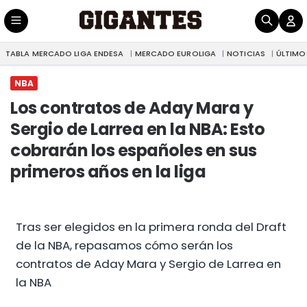
TABLA MERCADO LIGA ENDESA
MERCADO EUROLIGA
NOTICIAS
ÚLTIMO
|
Los contratos de Aday Mara y Sergio de Larrea en la NBA: Esto cobrarán los españoles en sus primeros años en la liga
NBA
NBA
Los contratos de Aday Mara y
Sergio de Larrea en la NBA: Esto
cobrarán los españoles en sus
primeros años en la liga
Tras ser elegidos en la primera ronda del Draft
de la NBA, repasamos cómo serán los
contratos de Aday Mara y Sergio de Larrea en
la NBA