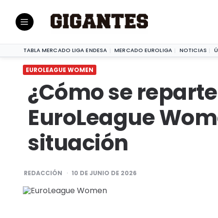
¿Cómo se reparten las pla
EUROLEAGUE WOMEN
|
TABLA MERCADO LIGA ENDESA
MERCADO EUROLIGA
NOTICIAS
Ú
EUROLEAGUE WOMEN
¿Cómo se reparten
EuroLeague Women
situación
POSTED
REDACCIÓN
10 DE JUNIO DE 2026
BY