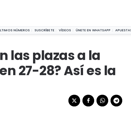
zas a la EuroLeague Women 27-28? Así es la situación
LTIMOS NÚMEROS
SUSCRÍBETE
VÍDEOS
ÚNETE EN WHATSAPP
APUESTA
 las plazas a la
 27-28? Así es la