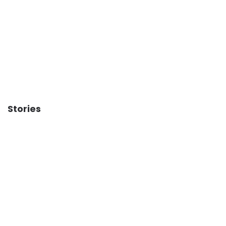
El gran
Cuánto
Tabla
Stories
proyecto de
cobrarán
Mercado L
Obradovic en
Mara y De
Endesa
el
Larrea en la
Panathinaikos
NBA